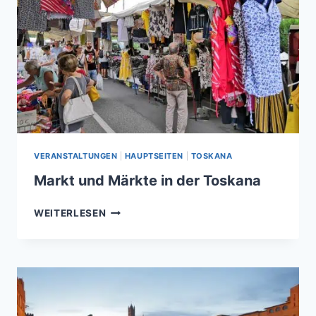
VERANSTALTUNGEN
|
HAUPTSEITEN
|
TOSKANA
Markt und Märkte in der Toskana
MARKT
WEITERLESEN
UND
MÄRKTE
IN
DER
TOSKANA