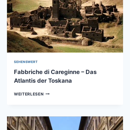
SEHENSWERT
Fabbriche di Careginne – Das
Atlantis der Toskana
FABBRICHE
WEITERLESEN
DI
CAREGINNE
–
DAS
ATLANTIS
DER