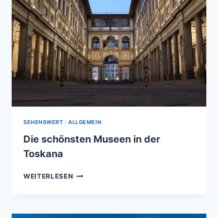
TOSKANA
SEHENSWERT
|
ALLGEMEIN
Die schönsten Museen in der
Toskana
DIE
WEITERLESEN
SCHÖNSTEN
MUSEEN
IN
DER