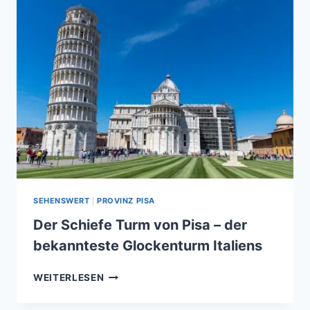
TOSKANA
SEHENSWERT
|
PROVINZ PISA
Der Schiefe Turm von Pisa – der
bekannteste Glockenturm Italiens
DER
WEITERLESEN
SCHIEFE
TURM