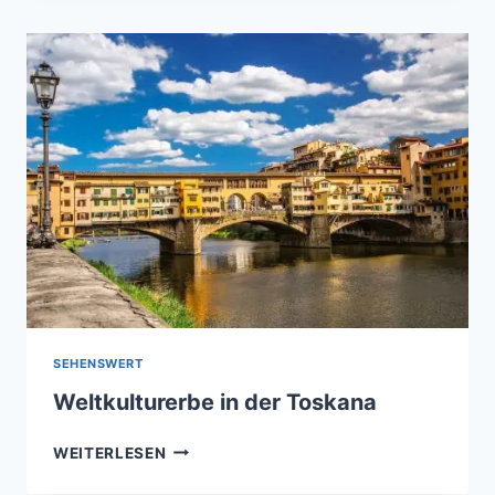
VON
PISA
–
DER
BEKANNTESTE
GLOCKENTURM
ITALIENS
SEHENSWERT
Weltkulturerbe in der Toskana
WELTKULTURERBE
WEITERLESEN
IN
DER