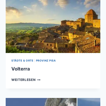
STÄDTE & ORTE
|
PROVINZ PISA
Volterra
VOLTERRA
WEITERLESEN