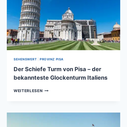
SEHENSWERT
|
PROVINZ PISA
Der Schiefe Turm von Pisa – der
bekannteste Glockenturm Italiens
DER
WEITERLESEN
SCHIEFE
TURM
VON
PISA
–
DER