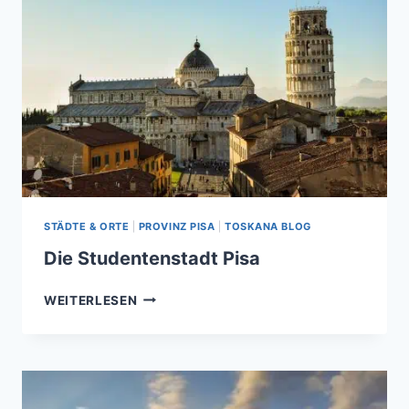
BEKANNTESTE
GLOCKENTURM
ITALIENS
STÄDTE & ORTE
|
PROVINZ PISA
|
TOSKANA BLOG
Die Studentenstadt Pisa
DIE
WEITERLESEN
STUDENTENSTADT
PISA