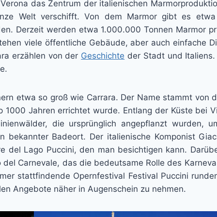
 Verona das Zentrum der italienischen Marmorprodukti
anze Welt verschifft. Von dem Marmor gibt es etwa
n. Derzeit werden etwa 1.000.000 Tonnen Marmor pro J
tehen viele öffentliche Gebäude, aber auch einfache Din
ara erzählen von der
Geschichte
der Stadt und Italiens
e.
nern etwa so groß wie Carrara. Der Name stammt von d
p 1000 Jahren errichtet wurde. Entlang der Küste bei Via
inienwälder, die ursprünglich angepflanzt wurden,
in bekannter Badeort. Der italienische Komponist Gi
re del Lago Puccini, den man besichtigen kann. Darübe
l Carnevale, das die bedeutsame Rolle des Karnevals 
er stattfindende Opernfestival Festival Puccini runden
ellen Angebote näher in Augenschein zu nehmen.