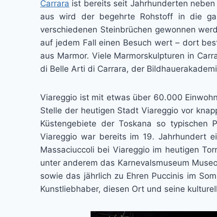
Carrara
ist bereits seit Jahrhunderten neben
aus wird der begehrte Rohstoff in die g
verschiedenen Steinbrüchen gewonnen werde
auf jedem Fall einen Besuch wert – dort bes
aus Marmor. Viele Marmorskulpturen in Carr
di Belle Arti di Carrara, der Bildhauerakademi
Viareggio ist mit etwas über 60.000 Einwoh
Stelle der heutigen Stadt Viareggio vor knap
Küstengebiete der Toskana so typischen P
Viareggio war bereits im 19. Jahrhundert e
Massaciuccoli bei Viareggio im heutigen Tor
unter anderem das Karnevalsmuseum Museo de
sowie das jährlich zu Ehren Puccinis im Somm
Kunstliebhaber, diesen Ort und seine kultur