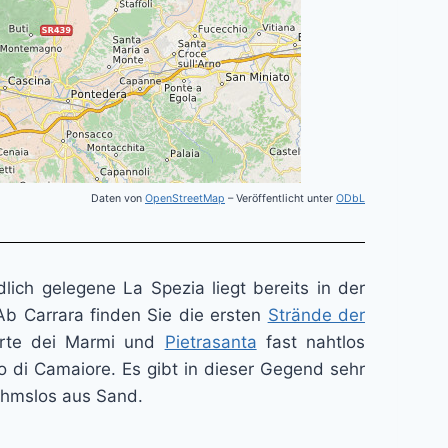
Daten von
OpenStreetMap
– Veröffentlicht unter
ODbL
ich gelegene La Spezia liegt bereits in der
 Ab Carrara finden Sie die ersten
Strände der
Forte dei Marmi und
Pietrasanta
fast nahtlos
o di Camaiore. Es gibt in dieser Gegend sehr
nahmslos aus Sand.