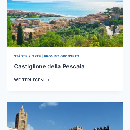
STÄDTE & ORTE
|
PROVINZ GROSSETO
Castiglione della Pescaia
CASTIGLIONE
WEITERLESEN
DELLA
PESCAIA