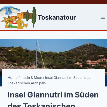
Skip
to
content
Toskanatour
Home
/
Inseln & Meer
/
Insel Giannutri im Süden des
Toskanischen Archipels
Insel Giannutri im Süden
des Toskanischen