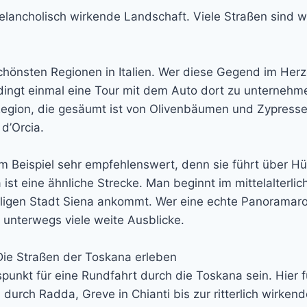
, melancholisch wirkende Landschaft. Viele Straßen sin
schönsten Regionen in Italien. Wer diese Gegend im Her
edingt einmal eine Tour mit dem Auto dort zu unternehm
egion, die gesäumt ist von Olivenbäumen und Zypressen
d’Orcia.
m Beispiel sehr empfehlenswert, denn sie führt über Hü
st eine ähnliche Strecke. Man beginnt im mittelalterli
irligen Stadt Siena ankommt. Wer eine echte Panoramaro
s unterwegs viele weite Ausblicke.
 Die Straßen der Toskana erleben
unkt für eine Rundfahrt durch die Toskana sein. Hier f
durch Radda, Greve in Chianti bis zur ritterlich wirken