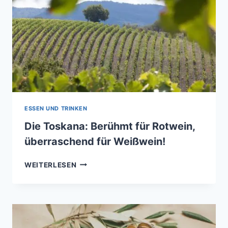
ESSEN UND TRINKEN
Die Toskana: Berühmt für Rotwein,
überraschend für Weißwein!
DIE
WEITERLESEN
TOSKANA:
BERÜHMT
FÜR
ROTWEIN,
ÜBERRASCHEND
FÜR