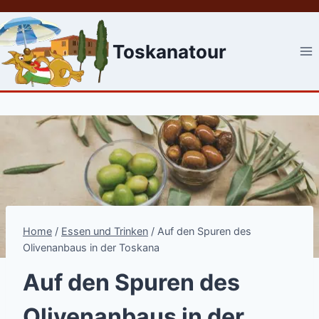
Skip
to
content
Toskanatour
Home
/
Essen und Trinken
/
Auf den Spuren des
Olivenanbaus in der Toskana
Auf den Spuren des
Olivenanbaus in der