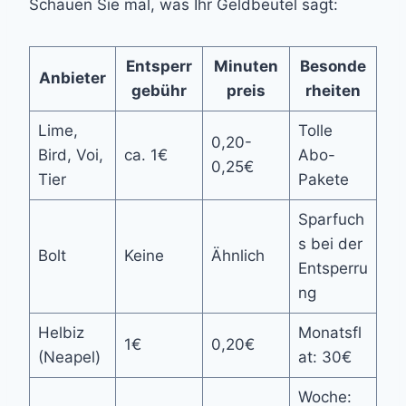
Schauen Sie mal, was Ihr Geldbeutel sagt:
Entsperr
Minuten
Besonde
Anbieter
gebühr
preis
rheiten
Lime,
Tolle
0,20-
Bird, Voi,
ca. 1€
Abo-
0,25€
Tier
Pakete
Sparfuch
s bei der
Bolt
Keine
Ähnlich
Entsperru
ng
Helbiz
Monatsfl
1€
0,20€
(Neapel)
at: 30€
Woche: