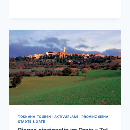
URLAUB
FÜR
ANFÄNGER:
ALLGEMEINE
HINWEISE
TOSKANA-TOUREN
|
AKTIVURLAUB
|
PROVINZ SIENA
|
STÄDTE & ORTE