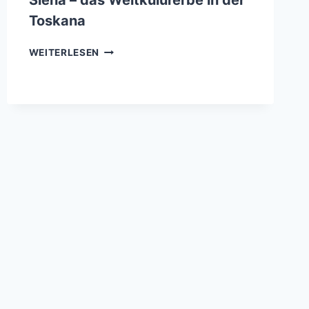
Siena – das Weltkulurerbe in der
Toskana
SIENA
WEITERLESEN
–
DAS
WELTKULURERBE
IN
DER
TOSKANA