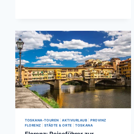
TOSKANA
TOSKANA-TOUREN
|
AKTIVURLAUB
|
PROVINZ
FLORENZ
|
STÄDTE & ORTE
|
TOSKANA