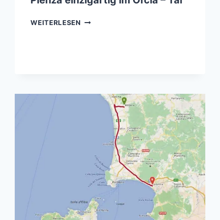
Pienza einzigartig im Orcia – Tal
PIENZA
WEITERLESEN
EINZIGARTIG
IM
ORCIA
–
TAL