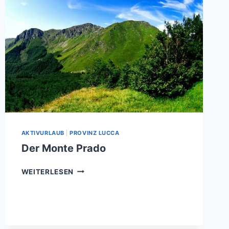
AKTIVURLAUB
|
PROVINZ LUCCA
Der Monte Prado
DER
WEITERLESEN
MONTE
PRADO