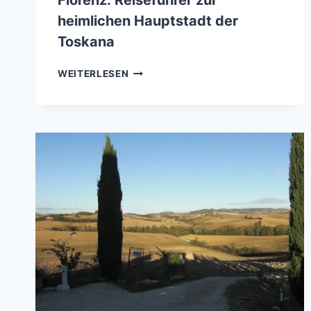
Florenz: Reiseführer zur
heimlichen Hauptstadt der
Toskana
FLORENZ:
WEITERLESEN
REISEFÜHRER
ZUR
HEIMLICHEN
HAUPTSTADT
DER
TOSKANA