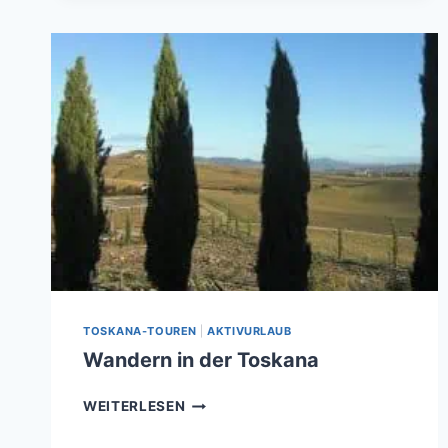
WASSER:
YACHTCHARTER
AN
DER
TOSKANISCHEN
KÜSTE
TOSKANA-TOUREN
|
AKTIVURLAUB
Wandern in der Toskana
WANDERN
WEITERLESEN
IN
DER