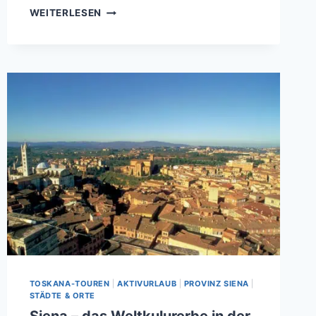
TOUR 2
WEITERLESEN
–
VON
SAN
GIMIGNANO
NACH
SIENA,
FLORENZ
UND
DURCH
DAS
CHIANTI-
GEBIET
TOSKANA-TOUREN
|
AKTIVURLAUB
|
PROVINZ SIENA
|
STÄDTE & ORTE