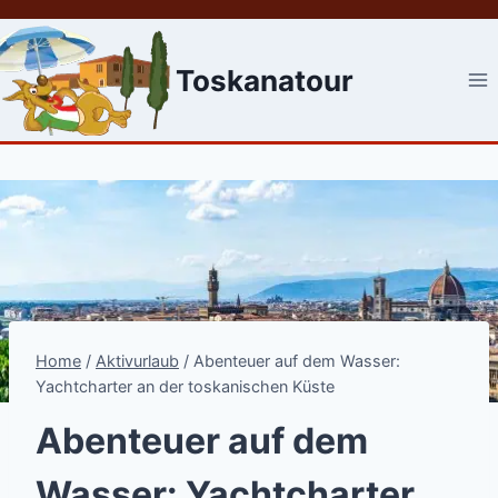
Skip
to
content
Toskanatour
Home
/
Aktivurlaub
/
Abenteuer auf dem Wasser:
Yachtcharter an der toskanischen Küste
Abenteuer auf dem
Wasser: Yachtcharter