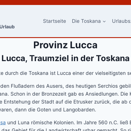
Startseite
Die Toskana
Urlaubs
-Urlaub
Provinz Lucca
Lucca, Traumziel in der Toskana
e durch die Toskana ist Lucca einer der vielseitigsten s
n den Flußadern des Ausers, des heutigen Serchios gebil
kana. Schon in der Bronzezeit gab es Ansiedlungen. Die 
 Entstehung der Stadt auf die Etrusker zurück, die ab 
 waren, dann die Goten und Langobarden.
isa
und Luna römische Kolonien. Im Jahre 560 n.C. ließ 
 das Gebiet für die Landwirtschaft urbar gemacht. So ri