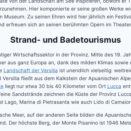
te von der Landschaft am See inspirieren, obwohl er 
vorzunehmen. Hier komponierte er seine großen Werke 
n Museum. Zu seinen Ehren wird hier jährlich ein Festi
nd erfreuen sich an seinen berühmten Opern im Theate
Strand- und Badetourismus
tiger Wirtschaftssektor in der Provinz. Mitte des 19. J
ber aus ganz Europa an, dank des milden Klimas sowie d
ie
Landschaft der Versilia
ist unendlich vielseitig: weit
 Versilia fließt aus dem Kalkstein der Apuanischen Alp
te
liegt nur etwa 30 bis 40 Kilometer vom Ort
Lucca
ent
 feine Sandstrände zeichnen die Küste der Provinz Lucc
el Lago, Marina di Pietrasanta wie auch Lido di Camaio
ische Meer, auf der anderen Seite bilden die Apuanisch
ind. Der höchste Berg, der Monte Pisanino ist 1946 Mete