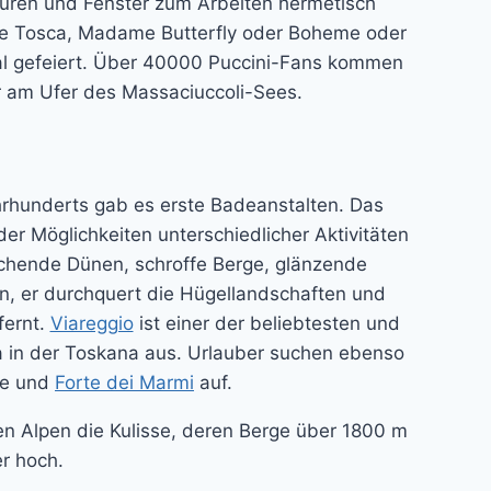
Türen und Fenster zum Arbeiten hermetisch
wie Tosca, Madame Butterfly oder Boheme oder
val gefeiert. Über 40000 Puccini-Fans kommen
r am Ufer des Massaciuccoli-Sees.
ahrhunderts gab es erste Badeanstalten. Das
er Möglichkeiten unterschiedlicher Aktivitäten
reichende Dünen, schroffe Berge, glänzende
en, er durchquert die Hügellandschaften und
fernt.
Viareggio
ist einer der beliebtesten und
a in der Toskana aus. Urlauber suchen ebenso
re und
Forte dei Marmi
auf.
en Alpen die Kulisse, deren Berge über 1800 m
r hoch.