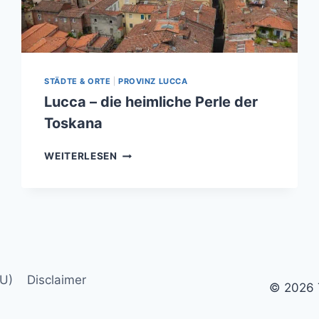
STÄDTE & ORTE
|
PROVINZ LUCCA
Lucca – die heimliche Perle der
Toskana
LUCCA
WEITERLESEN
–
DIE
HEIMLICHE
PERLE
DER
TOSKANA
EU)
Disclaimer
© 2026 