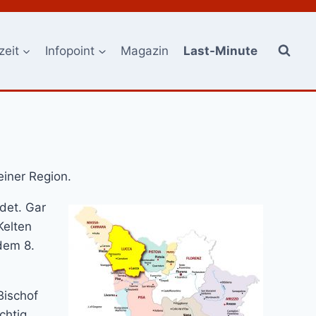
zeit
Infopoint
Magazin
Last-Minute
einer Region.
det. Gar
Kelten
dem 8.
Bischof
chtig