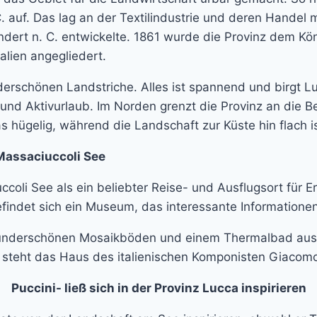
. auf. Das lag an der Textilindustrie und deren Handel m
undert n. C. entwickelte. 1861 wurde die Provinz dem Kön
talien angegliedert.
rschönen Landstriche. Alles ist spannend und birgt Lu
 und Aktivurlaub. Im Norden grenzt die Provinz an die B
 hügelig, während die Landschaft zur Küste hin flach is
Massaciuccoli See
ccoli See als ein beliebter Reise- und Ausflugsort für
ndet sich ein Museum, das interessante Informationen z
wunderschönen Mosaikböden und einem Thermalbad aus d
steht das Haus des italienischen Komponisten Giacomo
Puccini- ließ sich in der Provinz Lucca inspirieren