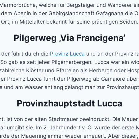
Marmorbrüche, welche für Bergsteiger und Wanderer ein 
dem Apenin in der Gebirgslandschaft Gafagnana die O
Ort, im Mittelalter bekannt für seine prächtigen Seiden.
Pilgerweg ‚Via Francigena‘
d der führt durch die
Provinz Lucca
und an der Provinzhaup
So gab es seit jeher Pilgerherbergen. Lucca war ein wi
 zahlreiche Klöster und Pfarreien als Herberge oder Hos
 der Provinz Lucca führt der Pilgerweg ab Camaiore üb
e und am Wasser entlang gelangt man zur Provinzhaupt
Provinzhauptstadt Lucca
, ist von der alten Stadtmauer beeindruckt. Die Mauer 
r umgibt sie. Im 2. Jahrhundert v. C. wurde der erste M
urde der Mauerring immer wieder erneuert. Aber dieser