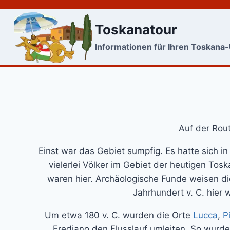
Skip
to
Toskanatour
content
Informationen für Ihren Toskana
Auf der Rout
Einst war das Gebiet sumpfig. Es hatte sich i
vielerlei Völker im Gebiet der heutigen Tos
waren hier. Archäologische Funde weisen die
Jahrhundert v. C. hier
Um etwa 180 v. C. wurden die Orte
Lucca
,
P
Frediano den Flusslauf umleiten. So wurde