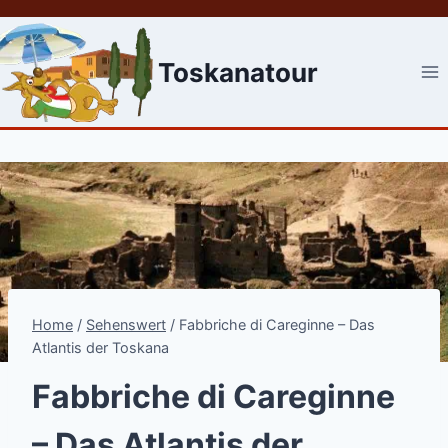
Skip
to
content
Toskanatour
Home
/
Sehenswert
/
Fabbriche di Careginne – Das
Atlantis der Toskana
Fabbriche di Careginne
– Das Atlantis der