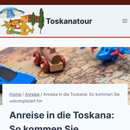
Skip
to
content
Toskanatour
Home
/
Anreise
/
Anreise in die Toskana: So kommen Sie
unkompliziert hin
Anreise in die Toskana:
So kommen Sie