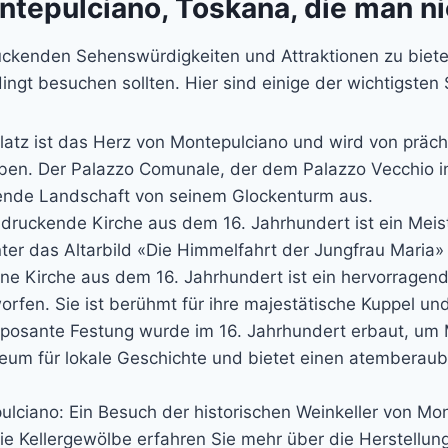
tepulciano, Toskana, die man ni
uckenden Sehenswürdigkeiten und Attraktionen zu bieten
ngt besuchen sollten. Hier sind einige der wichtigste
latz ist das Herz von Montepulciano und wird von prä
en. Der Palazzo Comunale, der dem Palazzo Vecchio 
ende Landschaft von seinem Glockenturm aus.
druckende Kirche aus dem 16. Jahrhundert ist ein Meis
ter das Altarbild «Die Himmelfahrt der Jungfrau Maria»
ne Kirche aus dem 16. Jahrhundert ist ein hervorragende
rfen. Sie ist berühmt für ihre majestätische Kuppel un
posante Festung wurde im 16. Jahrhundert erbaut, um M
um für lokale Geschichte und bietet einen atemberaube
ulciano: Ein Besuch der historischen Weinkeller von Mon
die Kellergewölbe erfahren Sie mehr über die Herstell