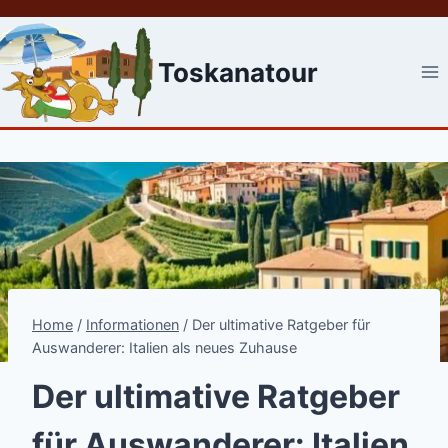
Skip
to
content
Toskanatour
Home
/
Informationen
/
Der ultimative Ratgeber für
Auswanderer: Italien als neues Zuhause
Der ultimative Ratgeber
für Auswanderer: Italien