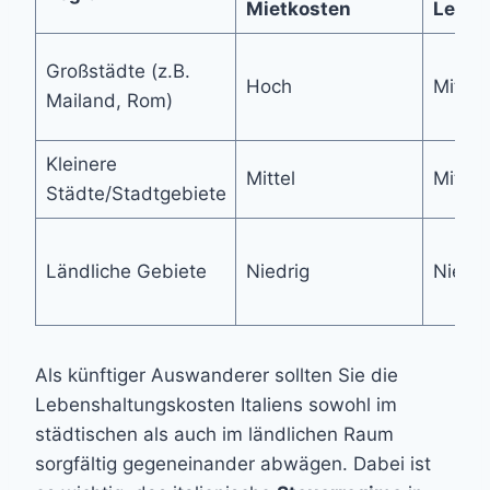
Mietkosten
Leben
Großstädte (z.B.
Hoch
Mittel
Mailand, Rom)
Kleinere
Mittel
Mittel
Städte/Stadtgebiete
Ländliche Gebiete
Niedrig
Niedri
Als künftiger Auswanderer sollten Sie die
Lebenshaltungskosten Italiens sowohl im
städtischen als auch im ländlichen Raum
sorgfältig gegeneinander abwägen. Dabei ist