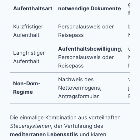
gült
Aufenthaltsart
notwendige Dokumente
für
Kurzfristiger
Personalausweis oder
bis 
Aufenthalt
Reisepass
Mon
Aufenthaltsbewilligung
,
über
Langfristiger
Personalausweis oder
Mon
Aufenthalt
Reisepass
hina
Nachweis des
varia
Non-Dom-
Nettovermögens,
je n
Regime
Antragsformular
Einze
Die einmalige Kombination aus vorteilhaften
Steuersystemen
, der Verführung des
mediterranen Lebensstils
und klaren