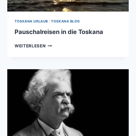
TOSKANA URLAUB
|
TOSKANA BLOG
Pauschalreisen in die Toskana
PAUSCHALREISEN
WEITERLESEN
IN
DIE
TOSKANA