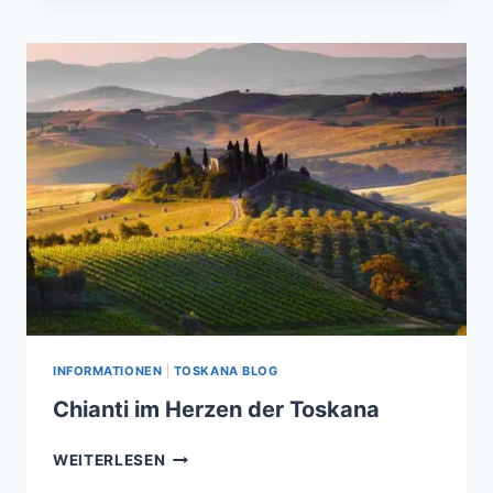
MACHEN
–
TOUREN
FÜR
TOURISTEN
ORGANISIEREN
INFORMATIONEN
|
TOSKANA BLOG
Chianti im Herzen der Toskana
CHIANTI
WEITERLESEN
IM