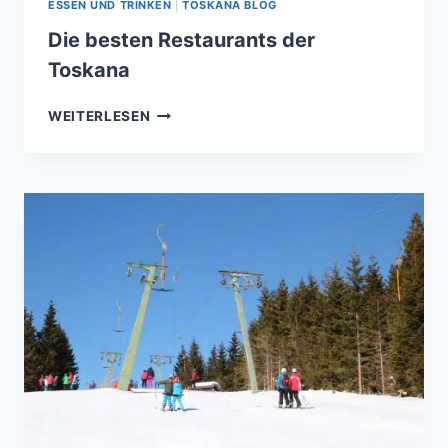
ESSEN UND TRINKEN
|
TOSKANA BLOG
Die besten Restaurants der
Toskana
DIE
WEITERLESEN
BESTEN
RESTAURANTS
DER
TOSKANA