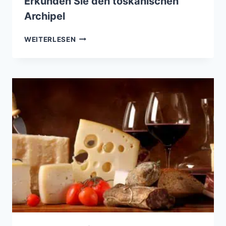
Erkunden Sie den toskanischen
Archipel
EIN
WEITERLESEN
SEGELTÖRN
IN
DER
TOSKANA:
ERKUNDEN
SIE
DEN
TOSKANISCHEN
ARCHIPEL