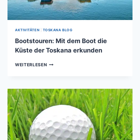
AKTIVITÄTEN
|
TOSKANA BLOG
Bootstouren: Mit dem Boot die
Küste der Toskana erkunden
BOOTSTOUREN:
WEITERLESEN
MIT
DEM
BOOT
DIE
KÜSTE
DER
TOSKANA
ERKUNDEN