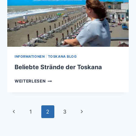
INFORMATIONEN
|
TOSKANA BLOG
Beliebte Strände der Toskana
BELIEBTE
WEITERLESEN
STRÄNDE
DER
TOSKANA
Page
Previous
Next
1
2
3
navigation
Page
Page