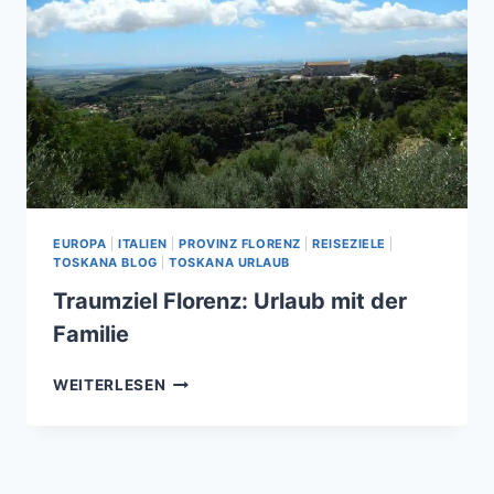
EUROPA
|
ITALIEN
|
PROVINZ FLORENZ
|
REISEZIELE
|
TOSKANA BLOG
|
TOSKANA URLAUB
Traumziel Florenz: Urlaub mit der
Familie
TRAUMZIEL
WEITERLESEN
FLORENZ:
URLAUB
MIT
DER