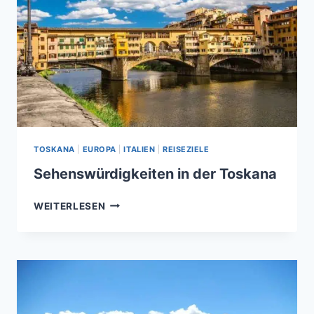
TOSKANA
|
EUROPA
|
ITALIEN
|
REISEZIELE
Sehenswürdigkeiten in der Toskana
SEHENSWÜRDIGKEITEN
WEITERLESEN
IN
DER
TOSKANA