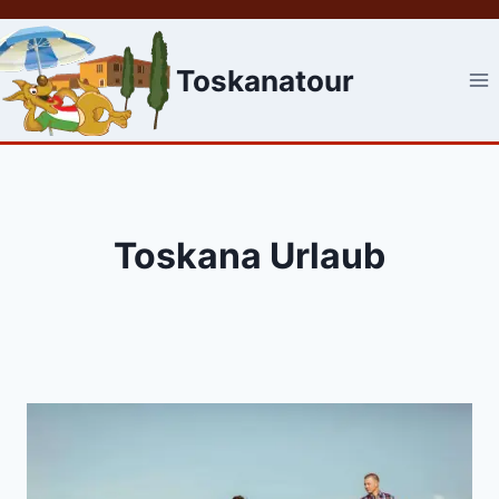
Skip
to
content
Toskanatour
Toskana Urlaub