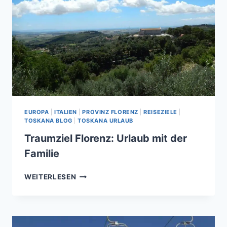
EUROPA
|
ITALIEN
|
PROVINZ FLORENZ
|
REISEZIELE
|
TOSKANA BLOG
|
TOSKANA URLAUB
Traumziel Florenz: Urlaub mit der
Familie
TRAUMZIEL
WEITERLESEN
FLORENZ:
URLAUB
MIT
DER