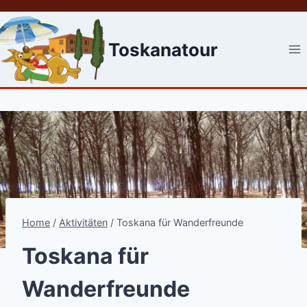
Skip
to
content
Toskanatour
Home
/
Aktivitäten
/
Toskana für Wanderfreunde
Toskana für
Wanderfreunde