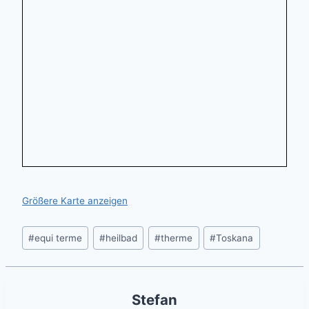
Größere Karte anzeigen
Post
#
equi terme
#
heilbad
#
therme
#
Toskana
Tags:
Stefan