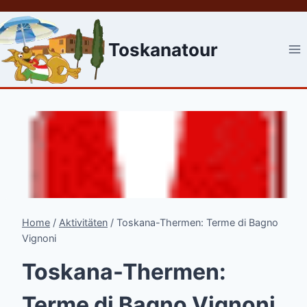
Skip
to
content
Toskanatour
Home
/
Aktivitäten
/
Toskana-Thermen: Terme di Bagno
Vignoni
Toskana-Thermen:
Terme di Bagno Vignoni