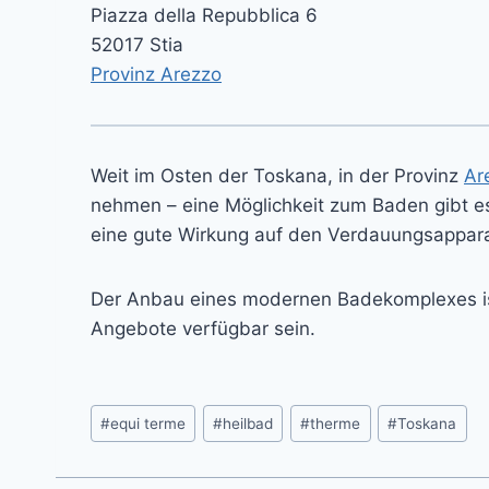
Piazza della Repubblica 6
52017 Stia
Provinz Arezzo
Weit im Osten der Toskana, in der Provinz
Ar
nehmen – eine Möglichkeit zum Baden gibt es
eine gute Wirkung auf den Verdauungsapparat
Der Anbau eines modernen Badekomplexes ist
Angebote verfügbar sein.
Post
#
equi terme
#
heilbad
#
therme
#
Toskana
Tags: