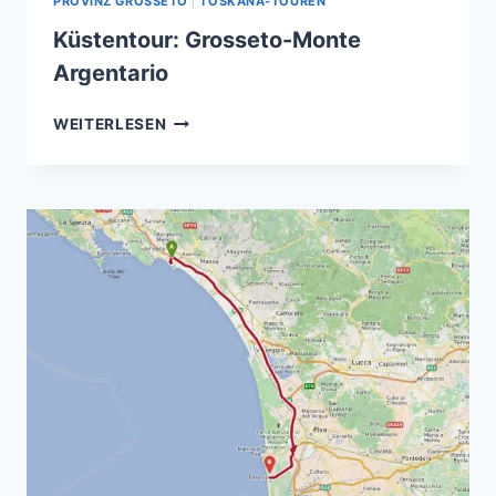
PROVINZ GROSSETO
|
TOSKANA-TOUREN
Küstentour: Grosseto-Monte
Argentario
KÜSTENTOUR:
WEITERLESEN
GROSSETO-
MONTE
ARGENTARIO