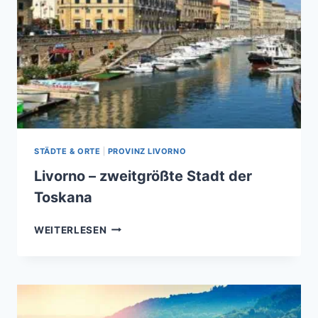
STÄDTE & ORTE
|
PROVINZ LIVORNO
Livorno – zweitgrößte Stadt der
Toskana
LIVORNO
WEITERLESEN
–
ZWEITGRÖSSTE S
TADT D
ER T
OSKANA