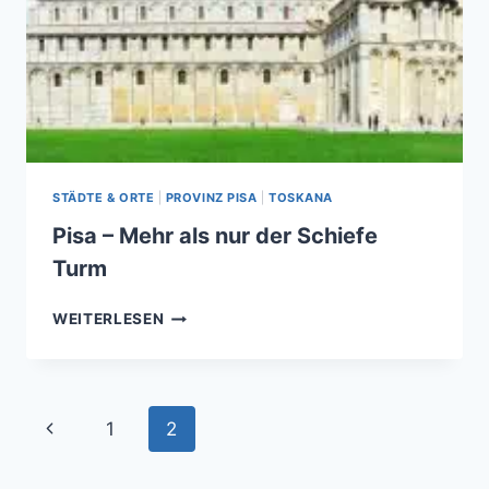
STÄDTE & ORTE
|
PROVINZ PISA
|
TOSKANA
Pisa – Mehr als nur der Schiefe
Turm
PISA
WEITERLESEN
–
MEHR
ALS
NUR
Page
Previous
1
2
DER
SCHIEFE
navigation
Page
TURM