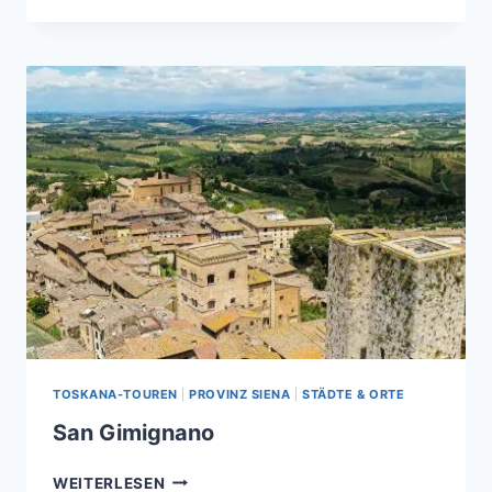
IM
ORCIA
–
TAL
TOSKANA-TOUREN
|
PROVINZ SIENA
|
STÄDTE & ORTE
San Gimignano
SAN
WEITERLESEN