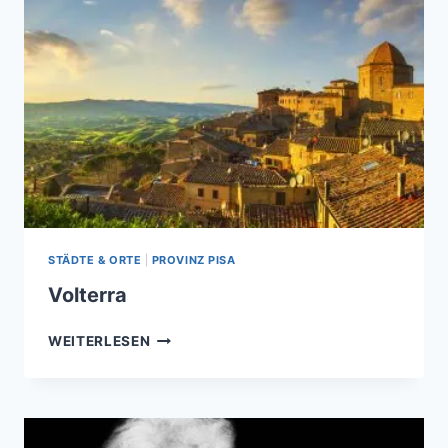
STÄDTE & ORTE
|
PROVINZ PISA
Volterra
VOLTERRA
WEITERLESEN