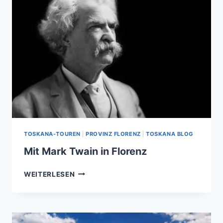
TOSKANA-TOUREN
|
PROVINZ FLORENZ
|
TOSKANA BLOG
Mit Mark Twain in Florenz
MIT
WEITERLESEN
MARK
TWAIN
IN
FLORENZ