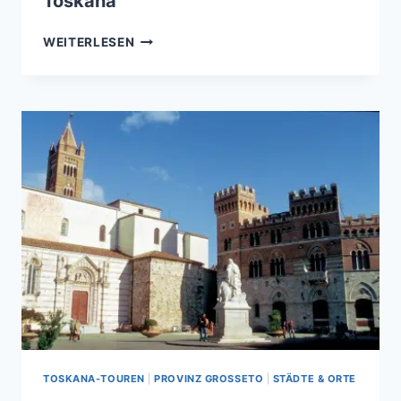
Toskana
SIENA
WEITERLESEN
–
DAS
WELTKULURERBE
IN
DER
TOSKANA
TOSKANA-TOUREN
|
PROVINZ GROSSETO
|
STÄDTE & ORTE