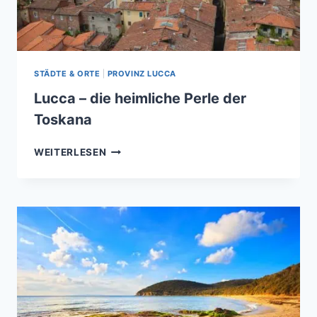
STÄDTE & ORTE
|
PROVINZ LUCCA
Lucca – die heimliche Perle der
Toskana
LUCCA
WEITERLESEN
–
DIE
HEIMLICHE
PERLE
DER
TOSKANA