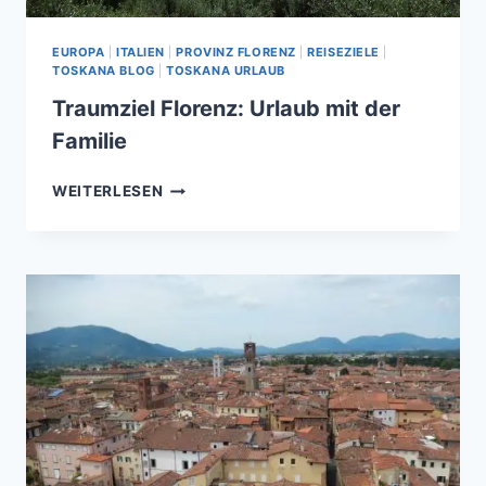
EUROPA
|
ITALIEN
|
PROVINZ FLORENZ
|
REISEZIELE
|
TOSKANA BLOG
|
TOSKANA URLAUB
Traumziel Florenz: Urlaub mit der
Familie
TRAUMZIEL
WEITERLESEN
FLORENZ:
URLAUB
MIT
DER
FAMILIE