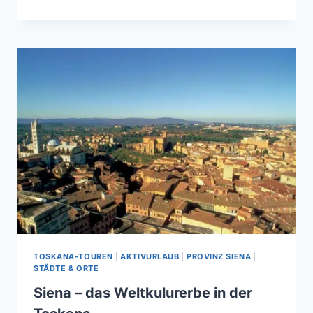
GIMIGNANO
TOSKANA-TOUREN
|
AKTIVURLAUB
|
PROVINZ SIENA
|
STÄDTE & ORTE
Siena – das Weltkulurerbe in der