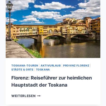
TOSKANA-TOUREN
|
AKTIVURLAUB
|
PROVINZ FLORENZ
|
STÄDTE & ORTE
|
TOSKANA
Florenz: Reiseführer zur heimlichen
Hauptstadt der Toskana
FLORENZ:
WEITERLESEN
REISEFÜHRER
ZUR