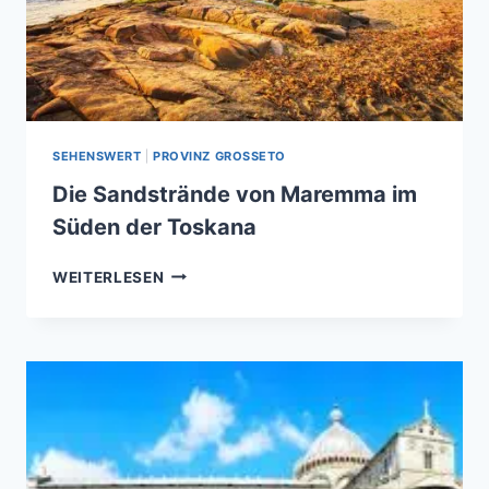
SEHENSWERT
|
PROVINZ GROSSETO
Die Sandstrände von Maremma im
Süden der Toskana
DIE
WEITERLESEN
SANDSTRÄNDE
VON
MAREMMA
IM
SÜDEN
DER
TOSKANA