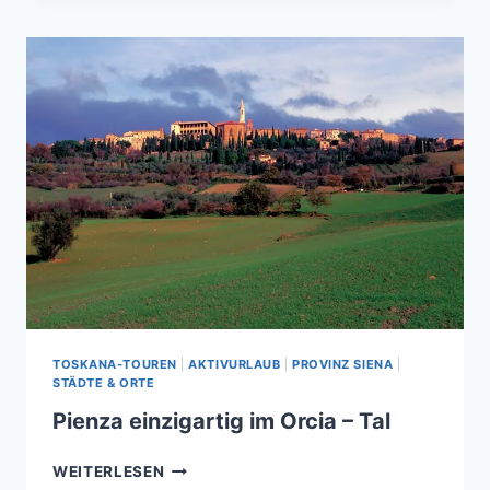
HEIMLICHEN
HAUPTSTADT
DER
TOSKANA
TOSKANA-TOUREN
|
AKTIVURLAUB
|
PROVINZ SIENA
|
STÄDTE & ORTE
Pienza einzigartig im Orcia – Tal
PIENZA
WEITERLESEN
EINZIGARTIG