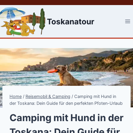
Skip
to
content
Toskanatour
Home
/
Reisemobil & Camping
/
Camping mit Hund in
der Toskana: Dein Guide für den perfekten Pfoten-Urlaub
Camping mit Hund in der
Toskana: Dein Guide für