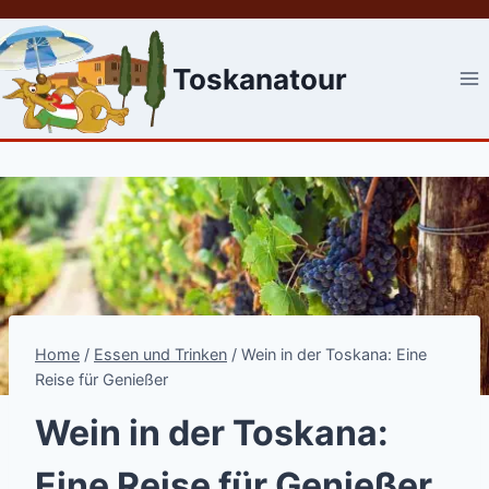
Skip
to
content
Toskanatour
Home
/
Essen und Trinken
/
Wein in der Toskana: Eine
Reise für Genießer
Wein in der Toskana:
Eine Reise für Genießer