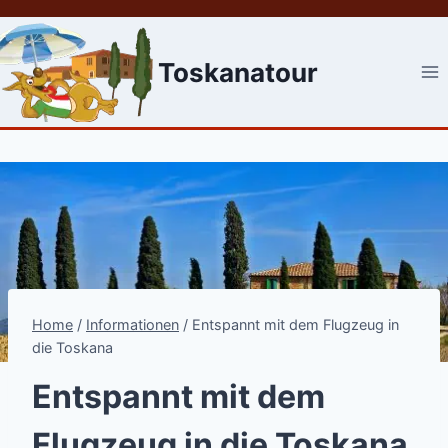
Skip
to
content
Toskanatour
Home
/
Informationen
/
Entspannt mit dem Flugzeug in
die Toskana
Entspannt mit dem
Flugzeug in die Toskana